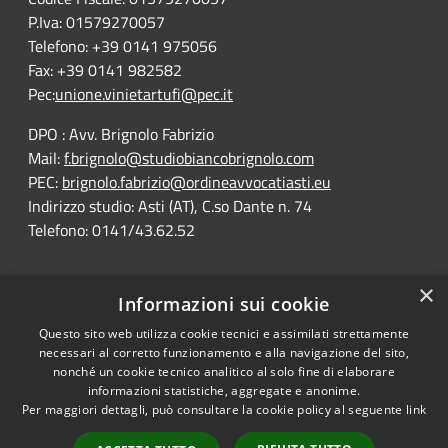
P.Iva: 01579270057
Telefono: +39 0141 975056
Fax: +39 0141 982582
Pec:
unione.vinietartufi@pec.it
DPO : Avv. Brignolo Fabrizio
Mail:
f.brignolo@studiobiancobrignolo.com
PEC:
brignolo.fabrizio@ordineavvocatiasti.eu
Indirizzo studio: Asti (AT), C.so Dante n. 74
Telefono: 0141/43.62.52
×
Informazioni sui cookie
Questo sito web utilizza cookie tecnici e assimilati strettamente
RSS
Comune convenzionato
necessari al corretto funzionamento e alla navigazione del sito,
Accessibility
Astigov
nonché un cookie tecnico analitico al solo fine di elaborare
informazioni statistiche, aggregate e anonime.
Privacy
Per maggiori dettagli, può consultare la cookie policy al seguente
link
Progetto
|
Convenzione
|
Cookie
Adesioni
Sitemap