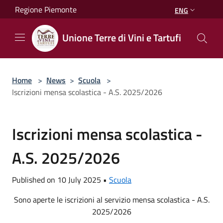
Salta al contenuto principale
Regione Piemonte
ENG
Unione Terre di Vini e Tartufi
Home
>
News
>
Scuola
>
Iscrizioni mensa scolastica - A.S. 2025/2026
Iscrizioni mensa scolastica -
A.S. 2025/2026
Published on 10 July 2025 •
Scuola
Sono aperte le iscrizioni al servizio mensa scolastica - A.S.
2025/2026