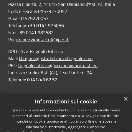
Piazza Libertà, 2, 14015 San Damiano d'Asti AT, Italia
Codice Fiscale: 01579270057
P.Iva: 01579270057
Telefono: +39 0141 975056
Fax: +39 0141 982582
Pec:
unione.vinietartufi@pec.it
DPO : Avv. Brignolo Fabrizio
Mail:
f.brignolo@studiobiancobrignolo.com
PEC:
brignolo.fabrizio@ordineavvocatiasti.eu
Indirizzo studio: Asti (AT), C.so Dante n. 74
Telefono: 0141/43.62.52
×
Informazioni sui cookie
Questo sito web utilizza cookie tecnici e assimilati strettamente
RSS
Comune convenzionato
necessari al corretto funzionamento e alla navigazione del sito,
Accessibility
Astigov
nonché un cookie tecnico analitico al solo fine di elaborare
informazioni statistiche, aggregate e anonime.
Privacy