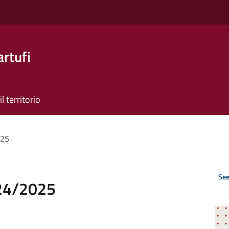
artufi
il territorio
025
See
024/2025