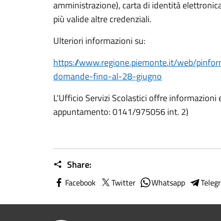
amministrazione), carta di identità elettronic
più valide altre credenziali.
Ulteriori informazioni su:
https://www.regione.piemonte.it/web/pinfor
domande-fino-al-28-giugno
L'Ufficio Servizi Scolastici offre informazioni
appuntamento: 0141/975056 int. 2)
Share:
Facebook
Twitter
Whatsapp
Teleg