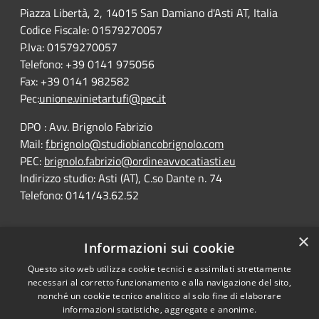
Piazza Libertà, 2, 14015 San Damiano d'Asti AT, Italia
Codice Fiscale: 01579270057
P.Iva: 01579270057
Telefono: +39 0141 975056
Fax: +39 0141 982582
Pec:
unione.vinietartufi@pec.it
DPO : Avv. Brignolo Fabrizio
Mail:
f.brignolo@studiobiancobrignolo.com
PEC:
brignolo.fabrizio@ordineavvocatiasti.eu
Indirizzo studio: Asti (AT), C.so Dante n. 74
Telefono: 0141/43.62.52
×
Informazioni sui cookie
Questo sito web utilizza cookie tecnici e assimilati strettamente
RSS
Comune convenzionato
necessari al corretto funzionamento e alla navigazione del sito,
Accessibility
Astigov
nonché un cookie tecnico analitico al solo fine di elaborare
informazioni statistiche, aggregate e anonime.
Privacy