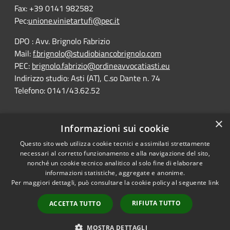
Fax: +39 0141 982582
Pec:
unione.vinietartufi@pec.it
DPO : Avv. Brignolo Fabrizio
Mail:
f.brignolo@studiobiancobrignolo.com
PEC:
brignolo.fabrizio@ordineavvocatiasti.eu
Indirizzo studio: Asti (AT), C.so Dante n. 74
Telefono: 0141/43.62.52
×
Informazioni sui cookie
Questo sito web utilizza cookie tecnici e assimilati strettamente
RSS
Comune convenzionato
necessari al corretto funzionamento e alla navigazione del sito,
Accessibility
Astigov
nonché un cookie tecnico analitico al solo fine di elaborare
informazioni statistiche, aggregate e anonime.
Privacy
Per maggiori dettagli, può consultare la cookie policy al seguente
link
Progetto
|
Convenzione
|
Cookie
Adesioni
Sitemap
RIFIUTA TUTTO
ACCETTA TUTTO
Dichiarazione di
•
Accesso redazione
accessibilità
MOSTRA DETTAGLI