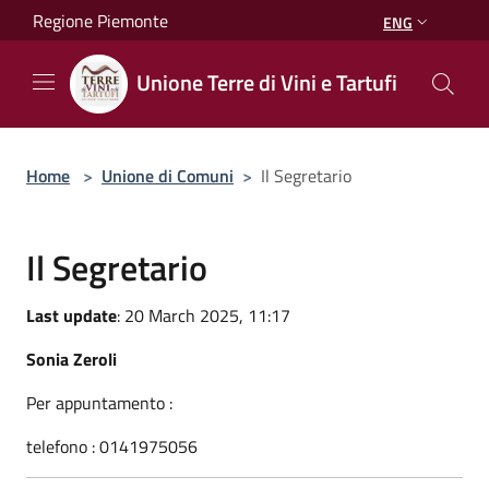
Salta al contenuto principale
Regione Piemonte
ENG
Unione Terre di Vini e Tartufi
Home
>
Unione di Comuni
>
Il Segretario
Il Segretario
Last update
: 20 March 2025, 11:17
Sonia Zeroli
Per appuntamento :
telefono : 0141975056