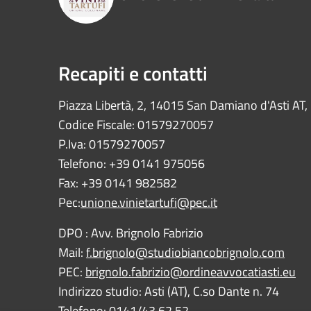
Recapiti e contatti
Piazza Libertà, 2, 14015 San Damiano d'Asti AT, I
Codice Fiscale: 01579270057
P.Iva: 01579270057
Telefono: +39 0141 975056
Fax: +39 0141 982582
Pec:
unione.vinietartufi@pec.it
DPO : Avv. Brignolo Fabrizio
Mail:
f.brignolo@studiobiancobrignolo.com
PEC:
brignolo.fabrizio@ordineavvocatiasti.eu
Indirizzo studio: Asti (AT), C.so Dante n. 74
Telefono: 0141/43.62.52