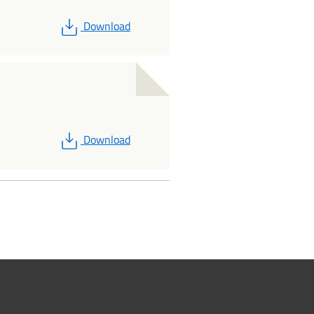
PDF
Download
PDF
Download