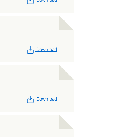
PDF
Download
PDF
Download