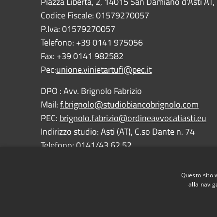
Piazza Libertà, 2, 14015 San Damiano d'Asti AT, I
Codice Fiscale: 01579270057
P.Iva: 01579270057
Telefono: +39 0141 975056
Fax: +39 0141 982582
Pec:
unione.vinietartufi@pec.it
DPO : Avv. Brignolo Fabrizio
Mail:
f.brignolo@studiobiancobrignolo.com
PEC:
brignolo.fabrizio@ordineavvocatiasti.eu
Indirizzo studio: Asti (AT), C.so Dante n. 74
Telefono: 0141/43.62.52
Questo sito 
alla navig
RSS
Accessibility
Privacy
Cookie
Sitemap
Dichiarazione di accessibilità