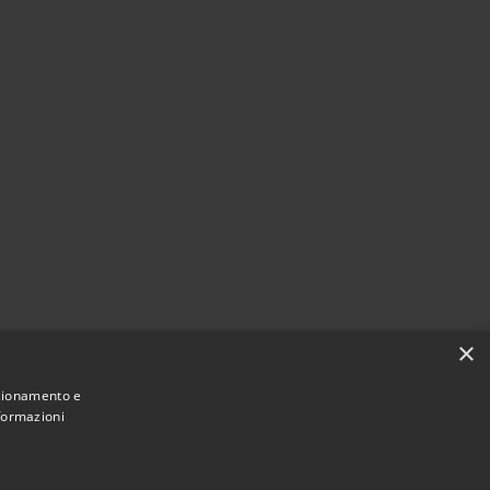
×
nzionamento e
nformazioni
Comune convenzionato
Astigov
|
|
Progetto
Convenzione
Adesioni