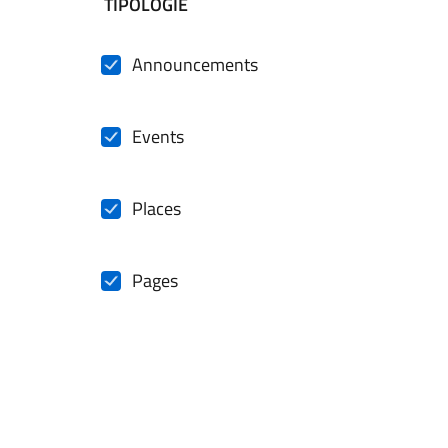
filtri da applicare
TIPOLOGIE
Announcements
Events
Places
Pages