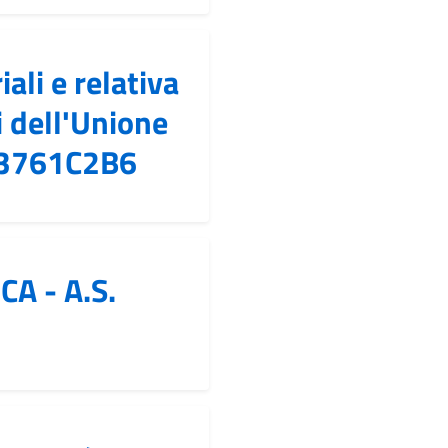
iali e relativa
 dell'Unione
BC3761C2B6
CA - A.S.