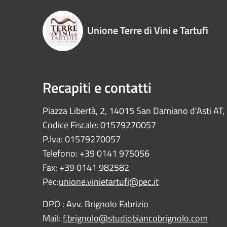
Unione Terre di Vini e Tartufi
Recapiti e contatti
Piazza Libertà, 2, 14015 San Damiano d'Asti AT, I
Codice Fiscale: 01579270057
P.Iva: 01579270057
Telefono: +39 0141 975056
Fax: +39 0141 982582
Pec:
unione.vinietartufi@pec.it
DPO : Avv. Brignolo Fabrizio
Mail:
f.brignolo@studiobiancobrignolo.com