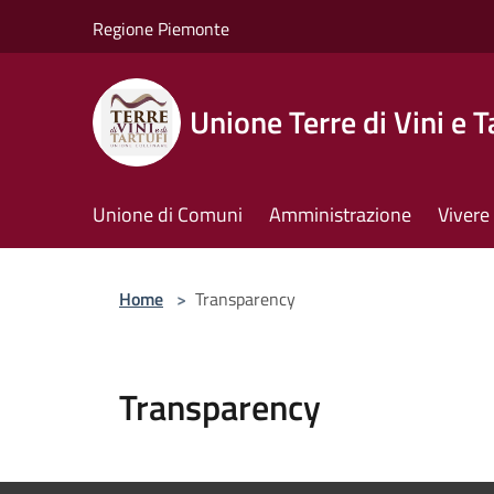
Salta al contenuto principale
Regione Piemonte
Unione Terre di Vini e T
Unione di Comuni
Amministrazione
Vivere 
Home
>
Transparency
Transparency