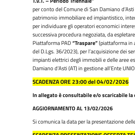
T.V.T. – Periodo Triennale”
per conto del Comune di San Damiano d’Asti di
patrimonio immobiliare ed impiantistico, int
per individuare gli operatori economici interes
successiva procedura negoziata, da espletar
Piattaforma PAD
“Traspare”
(piattaforma in a
del D.Lgs. 36/2023), per l’acquisizione dei se
impianti elettrici degli immobili e delle aree
Damiano d’Asti (AT) in gestione all’Ente UNIO
SCADENZA ORE 23:00 del 04/02/2026
In allegato è consultabile e/o scaricabile
AGGIORNAMENTO AL 13/02/2026
Si comunica la data per la presentazione delle