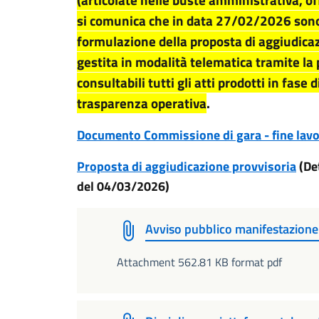
(articolate nelle buste amministrativa, of
si comunica che in data 27/02/2026 sono s
formulazione della proposta di aggiudicaz
gestita in modalità telematica tramite l
consultabili tutti gli atti prodotti in fase
trasparenza operativa
.
Documento Commissione di gara - fine lavo
Proposta di aggiudicazione provvisoria
(De
del 04/03/2026)
Avviso pubblico manifestazione 
Attachment 562.81 KB format pdf