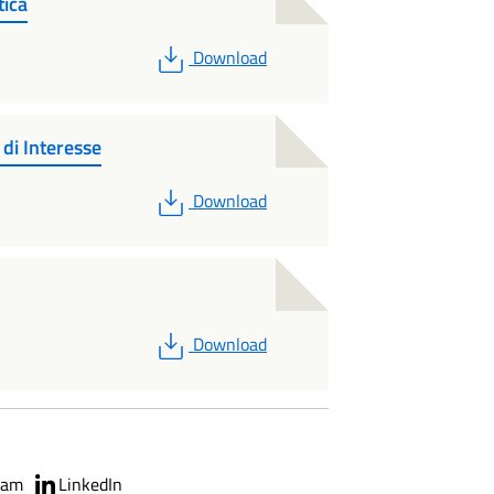
tica
PDF
Download
 di Interesse
PDF
Download
PDF
Download
ram
LinkedIn