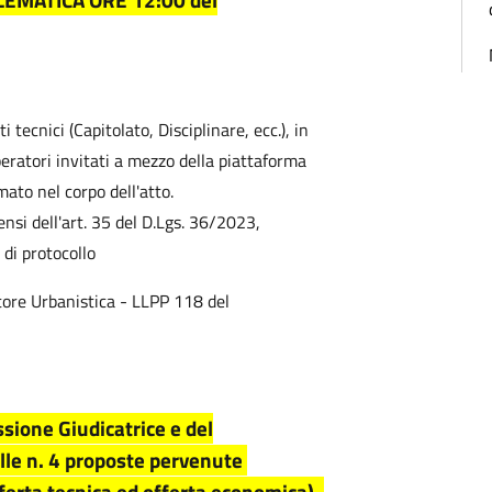
EMATICA ORE 12:00 del
 tecnici (Capitolato, Disciplinare, ecc.), in
operatori invitati a mezzo della piattaforma
mato nel corpo dell'atto.
sensi dell'art. 35 del D.Lgs. 36/2023,
di protocollo
tore Urbanistica - LLPP 118 del
sione Giudicatrice e del
ulle n. 4 proposte pervenute