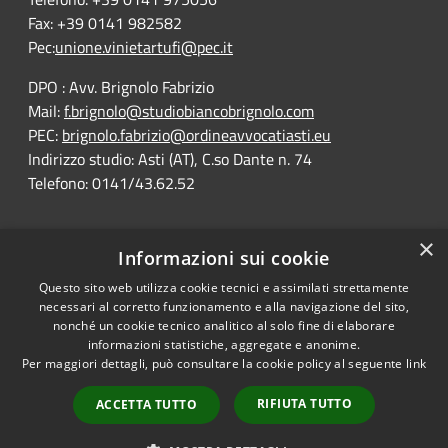
Fax: +39 0141 982582
Pec:
unione.vinietartufi@pec.it
DPO : Avv. Brignolo Fabrizio
Mail:
f.brignolo@studiobiancobrignolo.com
PEC:
brignolo.fabrizio@ordineavvocatiasti.eu
Indirizzo studio: Asti (AT), C.so Dante n. 74
Telefono: 0141/43.62.52
×
Informazioni sui cookie
Questo sito web utilizza cookie tecnici e assimilati strettamente
RSS
Comune convenzionato
necessari al corretto funzionamento e alla navigazione del sito,
Accessibility
Astigov
nonché un cookie tecnico analitico al solo fine di elaborare
informazioni statistiche, aggregate e anonime.
Privacy
Per maggiori dettagli, può consultare la cookie policy al seguente
link
Progetto
|
Convenzione
|
Cookie
Adesioni
Sitemap
RIFIUTA TUTTO
ACCETTA TUTTO
Dichiarazione di
•
Accesso redazione