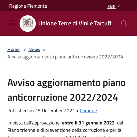
Salta al contenuto principale
Regione Piemonte
ENG
Unione Terre di Vini e Tartufi
Home
>
News
>
Avviso aggiornamento piano anticorruzione 2022/2024
Avviso aggiornamento piano
anticorruzione 2022/2024
Published on 15 December 2021 •
Comune
In vista dell'approvazione,
entro il 31 gennaio 2022
, del
Piano triennale di prevenzione della corruzione e per la