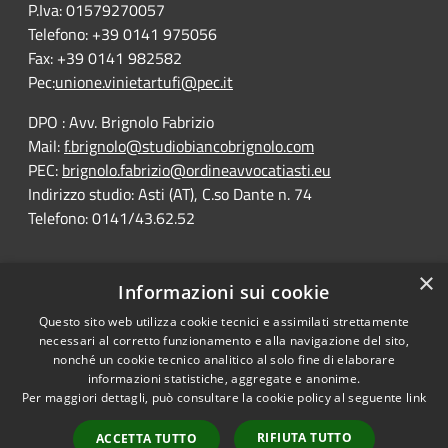
P.Iva: 01579270057
Telefono: +39 0141 975056
Fax: +39 0141 982582
Pec:
unione.vinietartufi@pec.it
DPO : Avv. Brignolo Fabrizio
Mail:
f.brignolo@studiobiancobrignolo.com
PEC:
brignolo.fabrizio@ordineavvocatiasti.eu
Indirizzo studio: Asti (AT), C.so Dante n. 74
Telefono: 0141/43.62.52
×
Informazioni sui cookie
Questo sito web utilizza cookie tecnici e assimilati strettamente
RSS
Comune convenzionato
necessari al corretto funzionamento e alla navigazione del sito,
Accessibility
Astigov
nonché un cookie tecnico analitico al solo fine di elaborare
informazioni statistiche, aggregate e anonime.
Privacy
Per maggiori dettagli, può consultare la cookie policy al seguente
link
Progetto
|
Convenzione
|
Cookie
Adesioni
Sitemap
RIFIUTA TUTTO
ACCETTA TUTTO