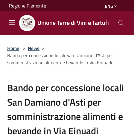
Salta al contenuto principale
Regione Piemonte
ENG
Unione Terre di Vini e Tartufi
Home
>
News
>
Bando per concessione locali San Damiano d'Asti per
somministrazione alimenti e bevande in Via Einuadi
Bando per concessione locali
San Damiano d'Asti per
somministrazione alimenti e
bevande in Via Einuadi