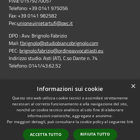
P.Iva: 01579270057
Telefono: +39 0141 975056
Fax: +39 0141 982582
Pec:
unione.vinietartufi@pec.it
DPO : Avv. Brignolo Fabrizio
Mail:
f.brignolo@studiobiancobrignolo.com
PEC:
brignolo.fabrizio@ordineavvocatiasti.eu
Indirizzo studio: Asti (AT), C.so Dante n. 74
Telefono: 0141/43.62.52
×
Informazioni sui cookie
Questo sito web utilizza cookie tecnici e assimilati strettamente
RSS
Comune convenzionato
necessari al corretto funzionamento e alla navigazione del sito,
Accessibility
Astigov
nonché un cookie tecnico analitico al solo fine di elaborare
informazioni statistiche, aggregate e anonime.
Privacy
Per maggiori dettagli, può consultare la cookie policy al seguente
link
Progetto
|
Convenzione
|
Cookie
Adesioni
Sitemap
RIFIUTA TUTTO
ACCETTA TUTTO